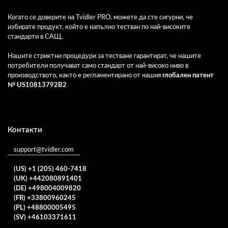
Когато се доверите на Tvidler PRO, можете да сте сигурни, че
избирате продукт, който е напълно тестван по най-високите
стандарти в САЩ.
Нашите стриктни процедури за тестване гарантират, че нашите
потребители получават само стандарт от най-високо ниво в
производството, както е регламентирано от нашия
глобален патент
№ US10813792B2
Контакти
support@tvidler.com
(US) +1 (205) 460-7418
(UK) +442080891401
(DE) +498004009820
(FR) +33800960245
(PL) +48800005495
(SV) +46103371611