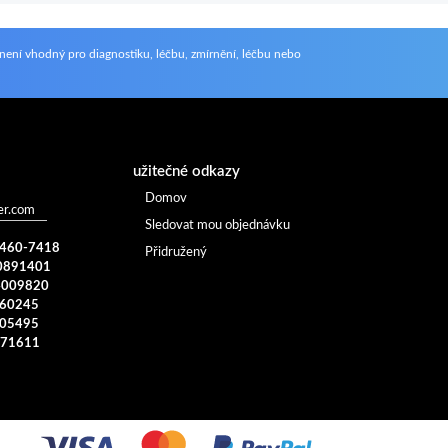
není vhodný pro diagnostiku, léčbu, zmírnění, léčbu nebo
užitečné odkazy
Domov
er.com
Sledovat mou objednávku
) 460-7418
Přidružený
0891401
4009820
960245
005495
371611