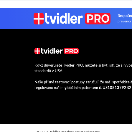
Bezpečno
prevenci
Když důvěřujete Tvidler PRO, můžete si být jisti, že si vyb
standardů v USA.
Naše přísné testovací postupy zaručují, že naši spotřebitel
regulováno naším
globálním patentem č. US10813792B2
®
2026 Tvidler Všechna práva vyhrazena.