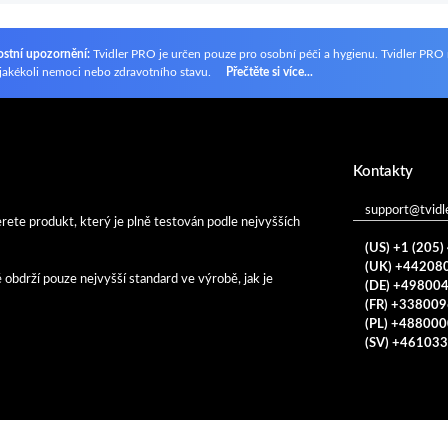
stní upozornění:
Tvidler PRO je určen pouze pro osobní péči a hygienu. Tvidler PRO 
 jakékoli nemoci nebo zdravotního stavu.
Přečtěte si více...
Kontakty
support@tvidl
erete produkt, který je plně testován podle nejvyšších
(US) +1 (205
(UK) +44208
é obdrží pouze nejvyšší standard ve výrobě, jak je
(DE) +49800
(FR) +33800
(PL) +48800
(SV) +46103