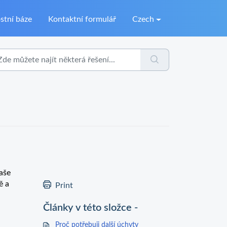
stní báze
Kontaktní formulář
Czech
aše
ě a
Print
Články v této složce -
Proč potřebuji další úchyty