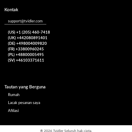
Kontak
support@tvidler.com
(US) +1 (205) 460-7418
(UK) +442080891401
(DE) +498004009820
(FR) +33800960245
(PL) +48800005495
(SV) +46103371611
Tautan yang Berguna
Rumah
Lacak pesanan saya
Afiliasi
®
2026 Tvidler Seluruh hak cipta.