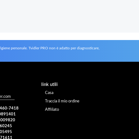
l'igiene personale. Tvidler PRO non è adatto per diagnosticare,
link utili
Casa
er.com
Traccia il mio ordine
) 460-7418
Affiliato
0891401
4009820
960245
005495
371611