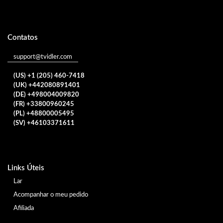
Contatos
support@tvidler.com
(US) +1 (205) 460-7418
(UK) +442080891401
(DE) +498004009820
(FR) +33800960245
(PL) +48800005495
(SV) +46103371611
Links Úteis
Lar
Acompanhar o meu pedido
Afiliada