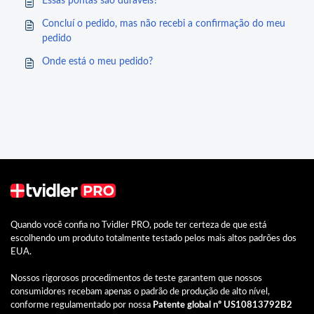
Essas pontas são duráveis?
Concluí o pedido, mas não recebi a confirmação do meu
pedido
Onde está o meu pedido?
Quando você confia no Tvidler PRO, pode ter certeza de que está
escolhendo um produto totalmente testado pelos mais altos padrões dos
EUA.
Nossos rigorosos procedimentos de teste garantem que nossos
consumidores recebam apenas o padrão de produção de alto nível,
conforme regulamentado por nossa
Patente global nº US10813792B2