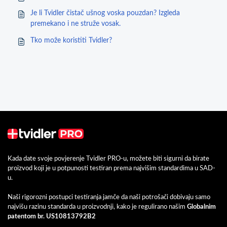
Je li Tvidler čistač ušnog voska pouzdan? Izgleda
premekano i ne struže vosak.
Tko može koristiti Tvidler?
Kada date svoje povjerenje Tvidler PRO-u, možete biti sigurni da birate
proizvod koji je u potpunosti testiran prema najvišim standardima u SAD-
u.
Naši rigorozni postupci testiranja jamče da naši potrošači dobivaju samo
najvišu razinu standarda u proizvodnji, kako je regulirano našim
Globalnim
patentom br. US10813792B2