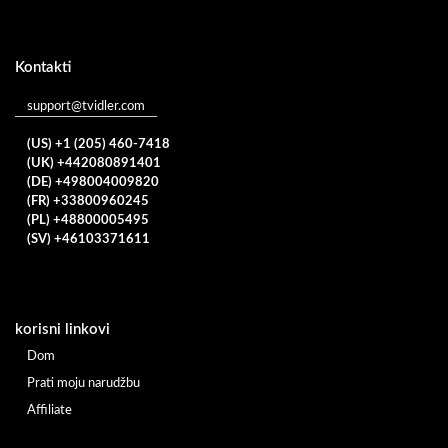
Kontakti
support@tvidler.com
(US) +1 (205) 460-7418
(UK) +442080891401
(DE) +498004009820
(FR) +33800960245
(PL) +48800005495
(SV) +46103371611
korisni linkovi
Dom
Prati moju narudžbu
Affiliate