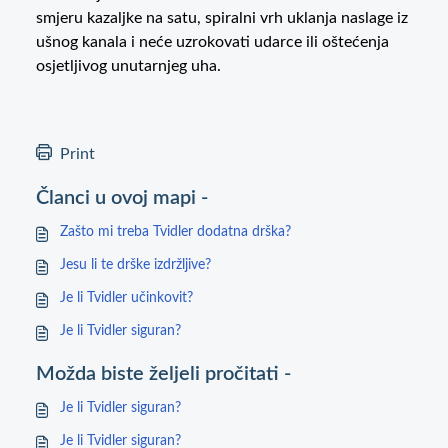
smjeru kazaljke na satu, spiralni vrh uklanja naslage iz
ušnog kanala i neće uzrokovati udarce ili oštećenja
osjetljivog unutarnjeg uha.
Print
Članci u ovoj mapi -
Zašto mi treba Tvidler dodatna drška?
Jesu li te drške izdržljive?
Je li Tvidler učinkovit?
Je li Tvidler siguran?
Možda biste željeli pročitati -
Je li Tvidler siguran?
Je li Tvidler siguran?