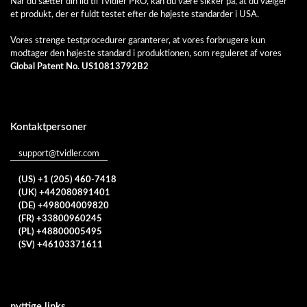
Når du sætter din lid til Tvidler PRO, kan du være sikker på, at du vælger
et produkt, der er fuldt testet efter de højeste standarder i USA.
Vores strenge testprocedurer garanterer, at vores forbrugere kun
modtager den højeste standard i produktionen, som reguleret af vores
Global Patent No. US10813792B2
Kontaktpersoner
support@tvidler.com
(US) +1 (205) 460-7418
(UK) +442080891401
(DE) +498004009820
(FR) +33800960245
(PL) +48800005495
(SV) +46103371611
nyttige links