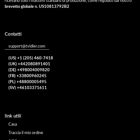
ricevano solo i massimi standard di produzione, come regolato dal nostro
brevetto globale n. US10813792B2
Contatti
support@tvidler.com
(US) +1 (205) 460-7418
(UK) +442080891401
(DE) +498004009820
(FR) +33800960245
(PL) +48800005495
(SV) +46103371611
link utili
Casa
Traccia il mio ordine