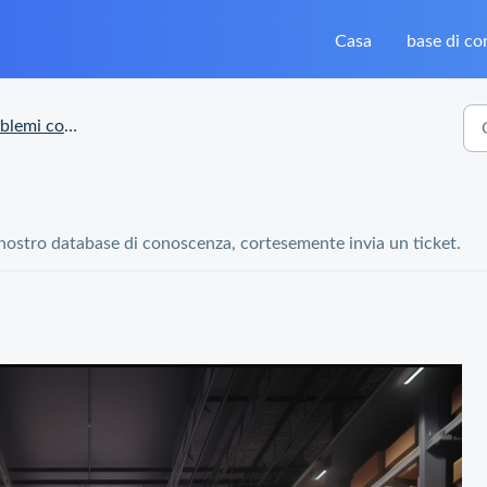
Casa
base di c
mi con l'ordine
 nostro database di conoscenza, cortesemente invia un ticket.