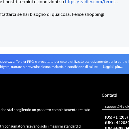
e i nostri termini e condizioni su
https://tvidler.com/terms
.
ntattarci se hai bisogno di qualcosa. Felice shopping!
 sicurezza:
Tvidler PRO è progettato per essere utilizzato esclusivamente per la cura e 
itigare, trattare o prevenire alcuna malattia o condizione di salute.
Leggi di più...
Contatti
support@tvidl
to che stai scegliendo un prodotto completamente testato
(US) +1 (205
(UK) +44208
tri consumatori ricevano solo i massimi standard di
(DE) +49800