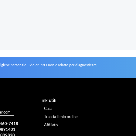
l'igiene personale. Tvidler PRO non è adatto per diagnosticare,
link utili
Casa
er.com
Traccia il mio ordine
) 460-7418
Affiliato
0891401
4009820