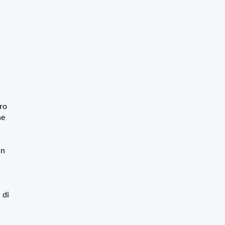
tro
ne
in
 di