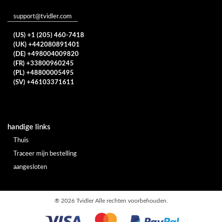
support@tvidler.com
(US) +1 (205) 460-7418
(UK) +442080891401
(DE) +498004009820
(FR) +33800960245
(PL) +48800005495
(SV) +46103371611
handige links
Thuis
Traceer mijn bestelling
aangesloten
®
2026 Tvidler Alle rechten voorbehouden.