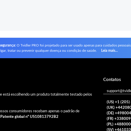
segurança:
O Tvidler PRO foi projetado para ser usado apenas para cuidados pessoais
tigar, tratar ou prevenir qualquer doença ou condição de saúde.
Leia mais...
Contatos
support@tvidl
ue está escolhendo um produto totalmente testado pelos
(US) +1 (205
(UK) +44208
ossos consumidores recebam apenas o padrão de
(DE) +49800
a
Patente global nº US10813792B2
(FR) +33800
(PL) +48800
(SV) +46103