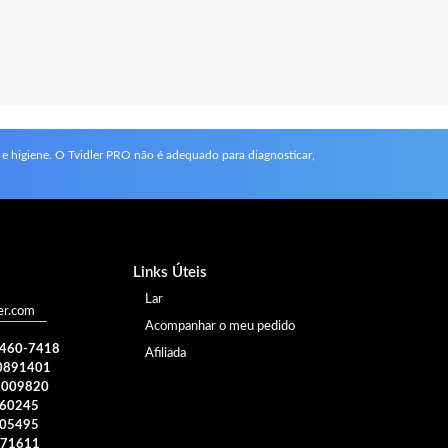
 e higiene. O Tvidler PRO não é adequado para diagnosticar,
Links Úteis
Lar
er.com
Acompanhar o meu pedido
) 460-7418
Afiliada
0891401
4009820
960245
005495
371611