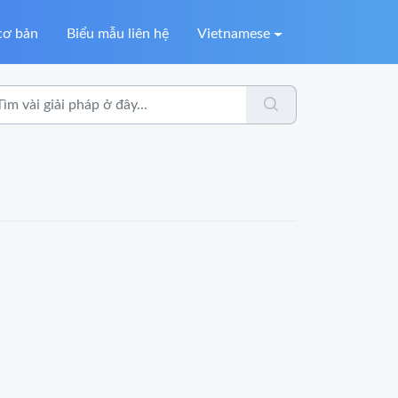
cơ bản
Biểu mẫu liên hệ
Vietnamese