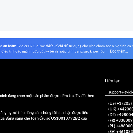
o an toàn:
Tvidler PRO được thiết kế chỉ để sử dụng cho việc chăm sóc & vệ sinh c
 điều trị hoặc ngăn ngừa bất kỳ bệnh hoặc tình trạng sức khỏe nào.
Đọc thêm...
Liên lạc
support@tvidl
g mình đang chọn một sản phẩm được kiểm tra đầy đủ theo
(US) +1 (205
(UK) +44208
rằng người tiêu dùng của chúng tôi chỉ nhận được tiêu
(DE) +49800
 của
Bằng sáng chế toàn cầu số US10813792B2
của
(FR) +33800
(PL) +48800
(SV) +46103