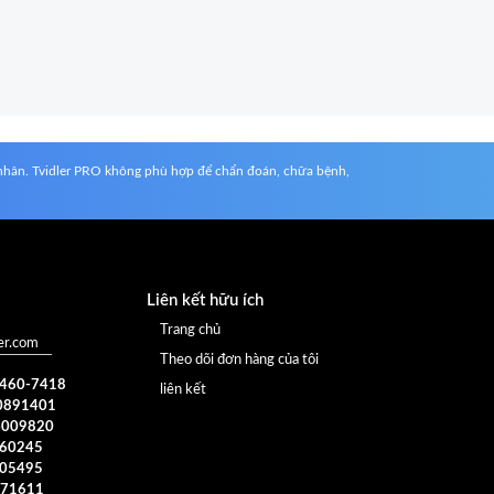
á nhân. Tvidler PRO không phù hợp để chẩn đoán, chữa bệnh,
Liên kết hữu ích
Trang chủ
er.com
Theo dõi đơn hàng của tôi
) 460-7418
liên kết
0891401
4009820
960245
005495
371611