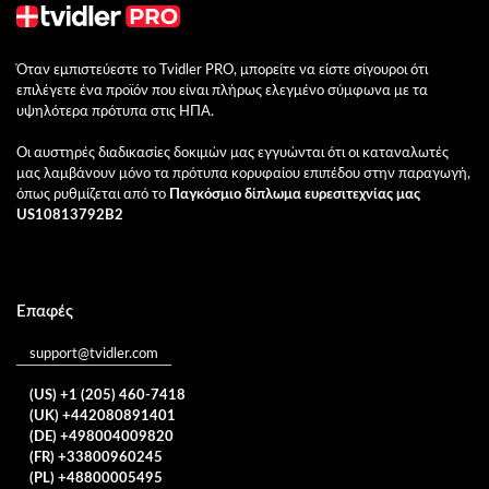
Όταν εμπιστεύεστε το Tvidler PRO, μπορείτε να είστε σίγουροι ότι
επιλέγετε ένα προϊόν που είναι πλήρως ελεγμένο σύμφωνα με τα
υψηλότερα πρότυπα στις ΗΠΑ.
Οι αυστηρές διαδικασίες δοκιμών μας εγγυώνται ότι οι καταναλωτές
μας λαμβάνουν μόνο τα πρότυπα κορυφαίου επιπέδου στην παραγωγή,
όπως ρυθμίζεται από το
Παγκόσμιο δίπλωμα ευρεσιτεχνίας μας
US10813792B2
Επαφές
support@tvidler.com
(US) +1 (205) 460-7418
(UK) +442080891401
(DE) +498004009820
(FR) +33800960245
(PL) +48800005495