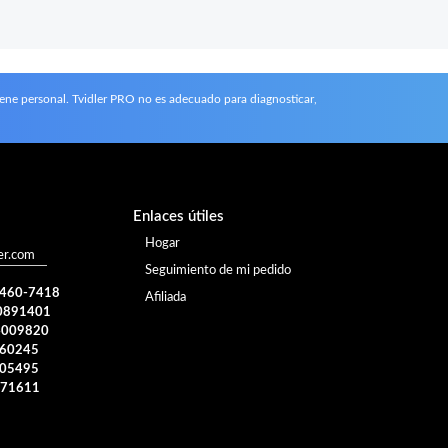
iene personal. Tvidler PRO no es adecuado para diagnosticar,
Enlaces útiles
Hogar
er.com
Seguimiento de mi pedido
) 460-7418
Afiliada
0891401
4009820
960245
005495
371611