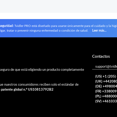
seguridad:
Tvidler PRO está diseñado para usarse únicamente para el cuidado y la hig
tigar, tratar o prevenir ninguna enfermedad o condición de salud.
Leer más...
Contactos
support@tvidl
 seguro de que está eligiendo un producto completamente
(US) +1 (205
(UK) +44208
ue nuestros consumidores reciben solo el estándar de
(DE) +49800
a
patente global n.° US10813792B2
(FR) +33800
(PL) +48800
(SV) +46103