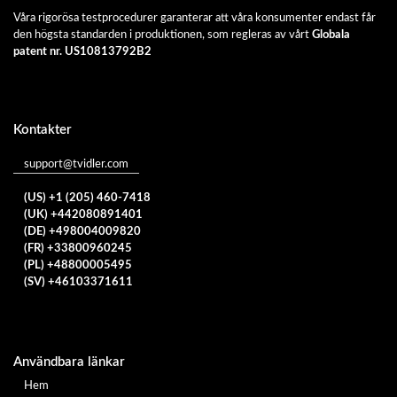
Våra rigorösa testprocedurer garanterar att våra konsumenter endast får
den högsta standarden i produktionen, som regleras av vårt
Globala
patent nr. US10813792B2
Kontakter
support@tvidler.com
(US) +1 (205) 460-7418
(UK) +442080891401
(DE) +498004009820
(FR) +33800960245
(PL) +48800005495
(SV) +46103371611
Användbara länkar
Hem