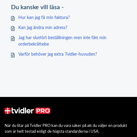
Du kanske vill läsa -
Hur kan jag få min faktura?
Kan jag ändra min adress?
Jag har slutfört beställningen men inte fått min
orderbekräftelse
Varför behöver jag extra Tvidler-huvuden?
När du litar på Tvidler PRO kan du vara säker på att du väljer en produkt
som är helt testad enligt de högsta standarderna i USA.